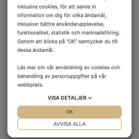
inklusive cookies, för att samla in
information om dig för olika ändamål,
inklusive: bättre användarupplevelse,
funktionalitet, statistik och marknadsföring.
Genom att klicka på "OK" samtycker du till
dessa ändamål.
Läs mer om vår användning av cookies och
behandling av personuppgifter på vår
webbplats.
VISA
DETALJER
JA
NEJ
OK
JA
NEJ
NÖDVÄNDIG
INSTÄLLNINGAR
AVVISA ALLA
JA
NEJ
JA
NEJ