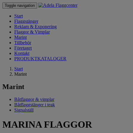
Toggle navigation
Start
Flaggstänger
Reklam & Exponering
Flaggor & Vimplar
Marint
Tillbehör
Företaget
Kontakt
PRODUKTKATALOGER
Start
Marint
Marint
Båtflaggor & vimplar
Båtflaggstänger i teak
Signalställ
MARINA FLAGGOR