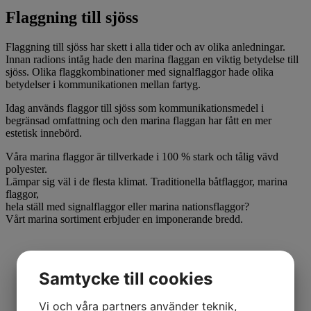
Flaggning till sjöss
Flaggning till sjöss har skett i alla tider och av olika anledningar.
Innan radions intåg hade den marina flaggan en viktig betydelse till
sjöss. Olika flaggkombinationer med signalflaggor hade olika
betydelser i kommunikationen mellan fartyg.
Idag används flaggor till sjöss som kommunikationsmedel i
begränsad omfattning och den marina flaggan har fått en mer
estetisk innebörd.
Våra marina flaggor är tillverkade i 100 % stark och tålig vävd
polyester.
Lämpar sig väl i de flesta klimat. Traditionella båtflaggor, marina
flaggor,
hela ställ med signalflaggor eller marina nationsflaggor?
Vårt marina sortiment erbjuder en imponerande bredd.
Samtycke till cookies
Vi och våra partners använder teknik,