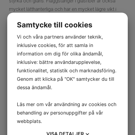
styrka och glans. Flaggstänger i glasfiber är också
mycket lätthanterliga och har en mycket lägre vikt i
jämförelse med flaggstänger i trä eller metall, vilket gör
Samtycke till cookies
det lättare att montera/fälla en flaggstång i glasfiber.
Vi och våra partners använder teknik,
inklusive cookies, för att samla in
information om dig för olika ändamål,
inklusive: bättre användarupplevelse,
funktionalitet, statistik och marknadsföring.
Genom att klicka på "OK" samtycker du till
dessa ändamål.
Läs mer om vår användning av cookies och
behandling av personuppgifter på vår
webbplats.
VISA
DETALJER