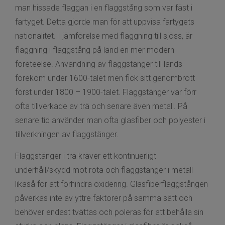
man hissade flaggan i en flaggstång som var fäst i
fartyget. Detta gjorde man för att uppvisa fartygets
nationalitet. I jämförelse med flaggning till sjöss, är
flaggning i flaggstång på land en mer modern
företeelse. Användning av flaggstänger till lands
förekom under 1600-talet men fick sitt genombrott
först under 1800 – 1900-talet. Flaggstänger var förr
ofta tillverkade av trä och senare även metall. På
senare tid använder man ofta glasfiber och polyester i
tillverkningen av flaggstänger.
Flaggstänger i trä kräver ett kontinuerligt
underhåll/skydd mot röta och flaggstänger i metall
likaså för att förhindra oxidering. Glasfiberflaggstången
påverkas inte av yttre faktorer på samma sätt och
behöver endast tvättas och poleras för att behålla sin