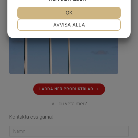
JA
NEJ
OK
JA
NEJ
NÖDVÄNDIG
INSTÄLLNINGAR
AVVISA ALLA
JA
NEJ
JA
NEJ
MARKNADSFÖRING
STATISTIK
LADDA NER PRODUKTBLAD
Vill du veta mer?
Kontakta oss gärna!