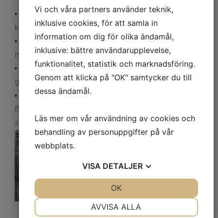
Vi och våra partners använder teknik,
Vid slutmonteringen granskas varje stång och
inklusive cookies, för att samla in
kontrolleras för att klara våra höga kvalitetskrav.
information om dig för olika ändamål,
Adelas flaggstänger levereras med 10 års garanti
inklusive: bättre användarupplevelse,
mot material och fabrikationsfel.
funktionalitet, statistik och marknadsföring.
En lättläst monteringsanvisning medföljer alltid som
Genom att klicka på "OK" samtycker du till
gör det enkelt att förankra den nya flaggstången.
dessa ändamål.
Vi erbjuder montage och service av våra
flaggstänger genom våra återförsäljare och
Läs mer om vår användning av cookies och
samarbetspartners!
behandling av personuppgifter på vår
webbplats.
VISA
DETALJER
JA
NEJ
OK
JA
NEJ
NÖDVÄNDIG
INSTÄLLNINGAR
AVVISA ALLA