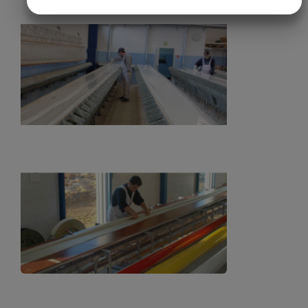
JA
NEJ
JA
NEJ
MARKNADSFÖRING
STATISTIK